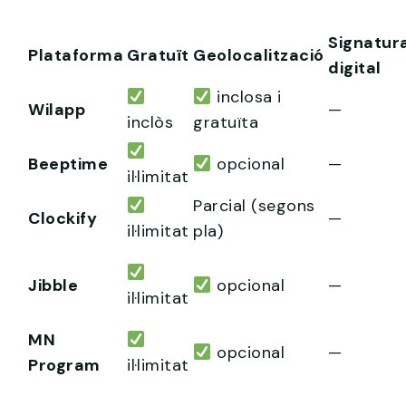
Signatur
Plataforma
Gratuït
Geolocalització
digital
inclosa i
Wilapp
—
inclòs
gratuïta
Beeptime
opcional
—
il·limitat
Parcial (segons
Clockify
—
il·limitat
pla)
Jibble
opcional
—
il·limitat
MN
opcional
—
Program
il·limitat