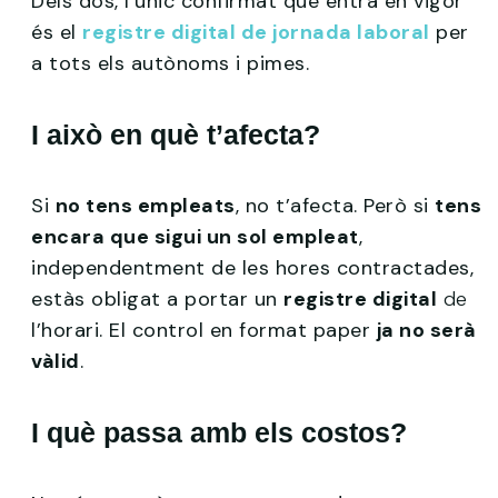
Dels dos, l’únic confirmat que entra en vigor
és el
registre digital de jornada laboral
per
a tots els autònoms i pimes.
I això en què t’afecta?
Si
no tens empleats
, no t’afecta. Però si
tens
encara que sigui un sol empleat
,
independentment de les hores contractades,
estàs obligat a portar un
registre digital
de
l’horari. El control en format paper
ja no serà
vàlid
.
I què passa amb els costos?