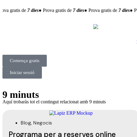
ova gratis de
7 dies
● Prova gratis de
7 dies
● Prova gratis de
7 dies
● Pr
Comença gratis
Iniciar sessió
9 minuts
Aquí trobaràs tot el contingut relacionat amb 9 minuts
Blog
,
Negocis
Programa per a reserves online