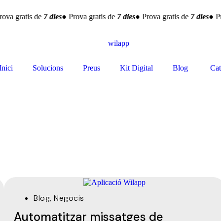
ova gratis de
7 dies
● Prova gratis de
7 dies
● Prova gratis de
7 dies
● Pr
Inici
Solucions
Preus
Kit Digital
Blog
Cat
Blog
,
Negocis
Automatitzar missatges de