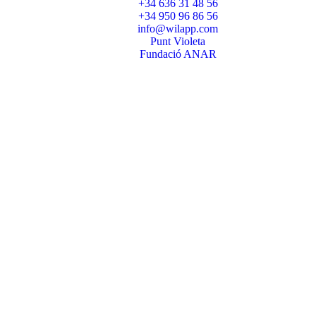
+34 636 31 48 56
+34 950 96 86 56
info@wilapp.com
Punt Violeta
Fundació ANAR